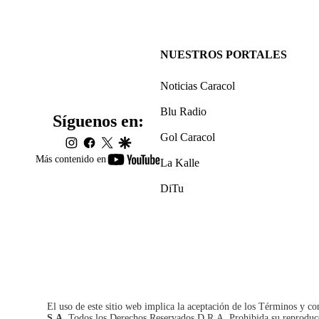
NUESTROS PORTALES
Noticias Caracol
Blu Radio
Síguenos en:
Gol Caracol
instagram
facebook
twitter
google
youtube-
Más contenido en
La Kalle
footer
DiTu
El uso de este sitio web implica la aceptación de los
Términos y co
S.A.
Todos los Derechos Reservados D.R.A. Prohibida su reproducció