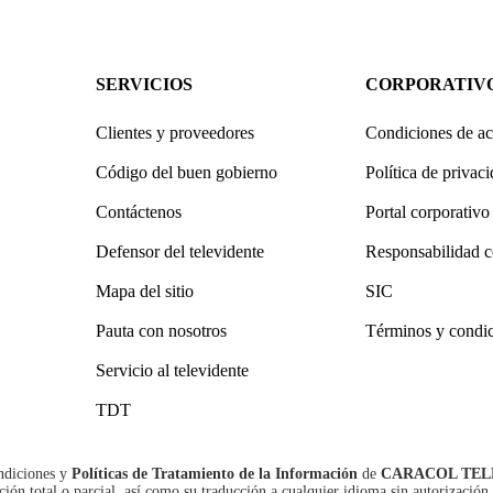
SERVICIOS
CORPORATIV
Clientes y proveedores
Condiciones de ac
Código del buen gobierno
Política de privac
Contáctenos
Portal corporativo
Defensor del televidente
Responsabilidad c
Mapa del sitio
SIC
Pauta con nosotros
Términos y condi
Servicio al televidente
TDT
ndiciones
y
Políticas de Tratamiento de la Información
de
CARACOL TEL
n total o parcial, así como su traducción a cualquier idioma sin autorización 