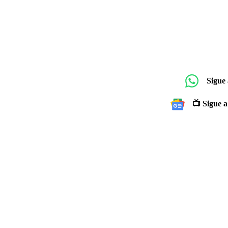
Sigue
📺 Sigue a