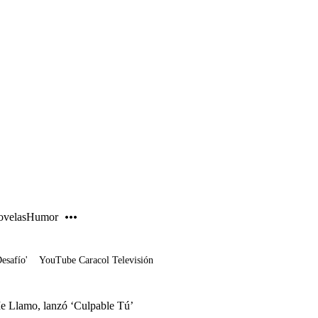
PUBLICIDAD
velas
Humor
Desafío'
YouTube Caracol Televisión
Me Llamo, lanzó ‘Culpable Tú’