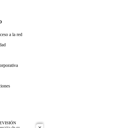
O
ceso a la red
idad
orporativa
ciones
EVISIÓN
escrita de su