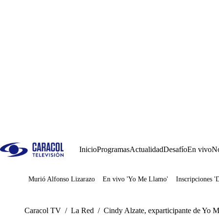
Inicio
Programas
Actualidad
Desafío
En vivo
No
Murió Alfonso Lizarazo
En vivo 'Yo Me Llamo'
Inscripciones '
Juegos
Caracol TV
/
La Red
/
Cindy Alzate, exparticipante de Yo 