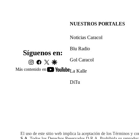
NUESTROS PORTALES
Noticias Caracol
Blu Radio
Síguenos en:
Gol Caracol
instagram
facebook
twitter
google
youtube-
Más contenido en
La Kalle
footer
DiTu
El uso de este sitio web implica la aceptación de los
Términos y co
S.A.
Todos los Derechos Reservados D.R.A. Prohibida su reproducció