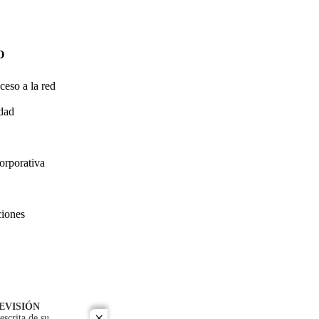
O
ceso a la red
idad
orporativa
ciones
EVISIÓN
escrita de su