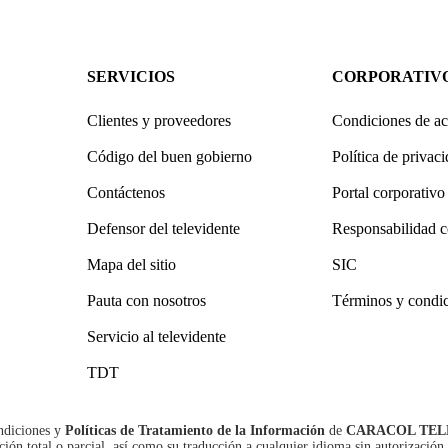
SERVICIOS
CORPORATIV
Clientes y proveedores
Condiciones de ac
Código del buen gobierno
Política de privac
Contáctenos
Portal corporativo
Defensor del televidente
Responsabilidad c
Mapa del sitio
SIC
Pauta con nosotros
Términos y condi
Servicio al televidente
TDT
ndiciones
y
Políticas de Tratamiento de la Información
de
CARACOL TEL
n total o parcial, así como su traducción a cualquier idioma sin autorización 