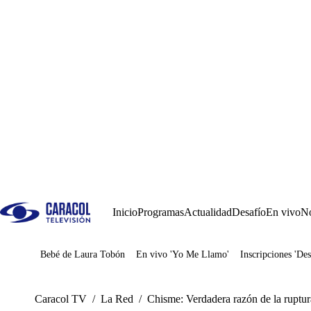
Inicio
Programas
Actualidad
Desafío
En vivo
No
Bebé de Laura Tobón
En vivo 'Yo Me Llamo'
Inscripciones 'Des
Juegos
Caracol TV
/
La Red
/
Chisme: Verdadera razón de la ruptur