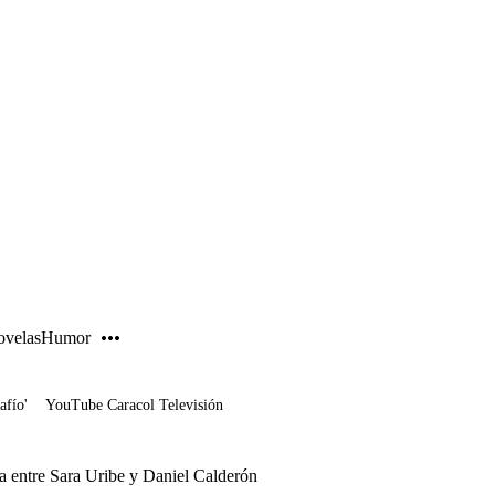
PUBLICIDAD
velas
Humor
afío'
YouTube Caracol Televisión
a entre Sara Uribe y Daniel Calderón