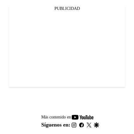
PUBLICIDAD
youtube-
Más contenido en
footer
instagram
facebook
twitter
google
Síguenos en: