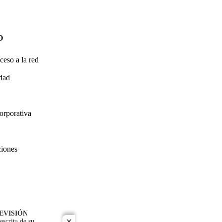
O
ceso a la red
idad
orporativa
ciones
EVISIÓN
escrita de su