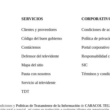
SERVICIOS
CORPORATIV
Clientes y proveedores
Condiciones de ac
Código del buen gobierno
Política de privac
Contáctenos
Portal corporativo
Defensor del televidente
Responsabilidad c
Mapa del sitio
SIC
Pauta con nosotros
Términos y condi
Servicio al televidente
TDT
ndiciones
y
Políticas de Tratamiento de la Información
de
CARACOL TEL
n total o parcial, así como su traducción a cualquier idioma sin autorización 