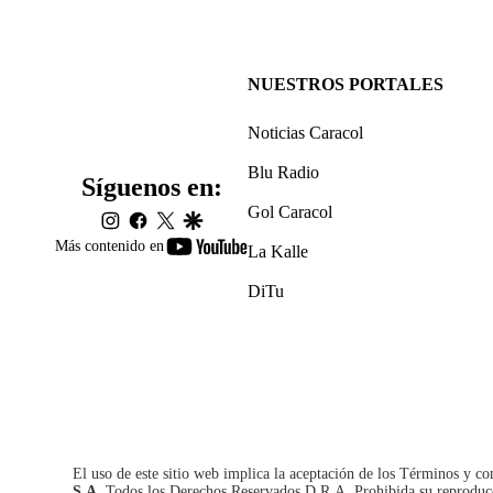
NUESTROS PORTALES
Noticias Caracol
Blu Radio
Síguenos en:
Gol Caracol
instagram
facebook
twitter
google
youtube-
Más contenido en
La Kalle
footer
DiTu
El uso de este sitio web implica la aceptación de los
Términos y co
S.A.
Todos los Derechos Reservados D.R.A. Prohibida su reproducció