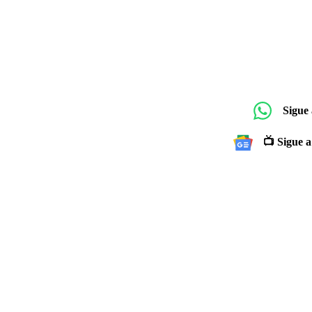
Sigue
📺 Sigue a