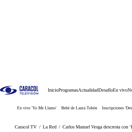
Inicio
Programas
Actualidad
Desafío
En vivo
No
En vivo 'Yo Me Llamo'
Bebé de Laura Tobón
Inscripciones 'Des
Juegos
Caracol TV
/
La Red
/
Carlos Manuel Vesga descresta con ‘P