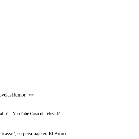
PUBLICIDAD
velas
Humor
afío'
YouTube Caracol Televisión
icasso’, su personaje en El Bronx