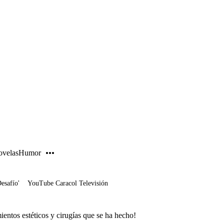
PUBLICIDAD
velas
Humor
Desafío'
YouTube Caracol Televisión
ientos estéticos y cirugías que se ha hecho!