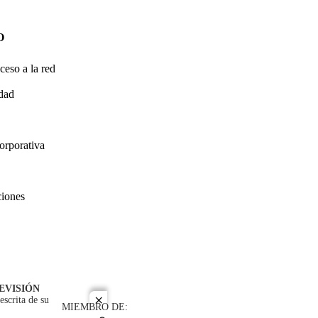
O
ceso a la red
idad
orporativa
ciones
EVISIÓN
escrita de su
close
MIEMBRO DE: