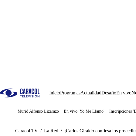
Inicio
Programas
Actualidad
Desafío
En vivo
No
Murió Alfonso Lizarazo
En vivo 'Yo Me Llamo'
Inscripciones '
Juegos
Caracol TV
/
La Red
/
¡Carlos Giraldo confiesa los procedim