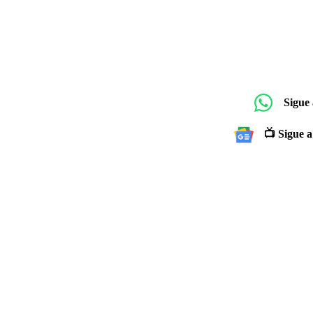
Sigue
📺 Sigue a