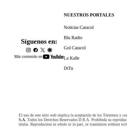
NUESTROS PORTALES
Noticias Caracol
Blu Radio
Síguenos en:
Gol Caracol
instagram
facebook
twitter
google
youtube-
Más contenido en
La Kalle
footer
DiTu
El uso de este sitio web implica la aceptación de los
Términos y co
S.A.
Todos los Derechos Reservados D.R.A. Prohibida su reproducció
titular. Reproduction in whole or in part, or translation without wri