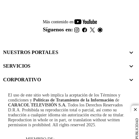
youtube-
Más contenido en
footer
instagram
facebook
twitter
google
Síguenos en:
NUESTROS PORTALES
SERVICIOS
CORPORATIVO
El uso de este sitio web implica la aceptación de los
Términos y
condiciones
y
Políticas de Tratamiento de la Información
de
CARACOL TELEVISIÓN S.A.
Todos los Derechos Reservados
D.R.A. Prohibida su reproducción total o parcial, así como su
cl
traducción a cualquier idioma sin autorización escrita de su titular.
Reproduction in whole or in part, or translation without written
PUBLICIDAD
permission is prohibited. All rights reserved 2025.