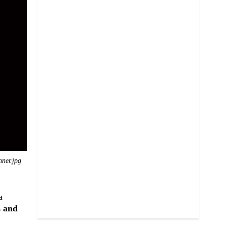
nner.jpg
a
s and