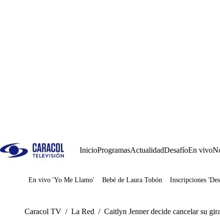
Inicio
Programas
Actualidad
Desafío
En vivo
No
En vivo 'Yo Me Llamo'
Bebé de Laura Tobón
Inscripciones 'Des
Juegos
Caracol TV
/
La Red
/
Caitlyn Jenner decide cancelar su gi