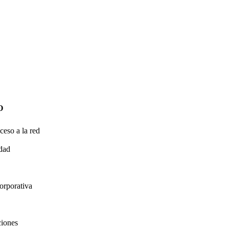
O
ceso a la red
idad
orporativa
ciones