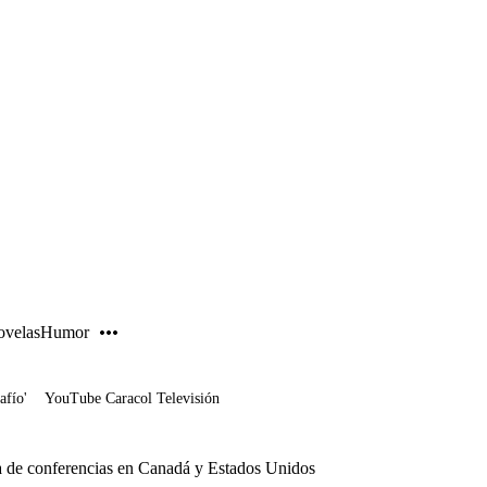
PUBLICIDAD
velas
Humor
afío'
YouTube Caracol Televisión
ra de conferencias en Canadá y Estados Unidos