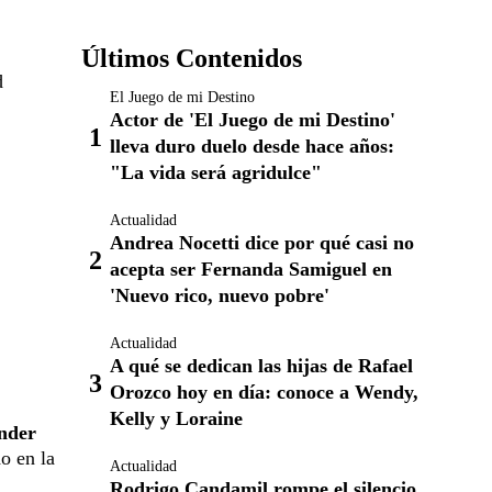
Últimos Contenidos
d
El Juego de mi Destino
Actor de 'El Juego de mi Destino'
lleva duro duelo desde hace años:
"La vida será agridulce"
Actualidad
Andrea Nocetti dice por qué casi no
acepta ser Fernanda Samiguel en
'Nuevo rico, nuevo pobre'
Actualidad
A qué se dedican las hijas de Rafael
Orozco hoy en día: conoce a Wendy,
Kelly y Loraine
ender
o en la
Actualidad
Rodrigo Candamil rompe el silencio