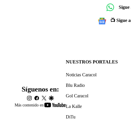
Sigue
📺 Sigue a
NUESTROS PORTALES
Noticias Caracol
Blu Radio
Síguenos en:
Gol Caracol
instagram
facebook
twitter
google
youtube-
Más contenido en
La Kalle
footer
DiTu