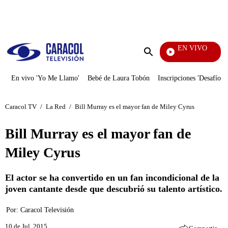
PUBLICIDAD
EN VIVO
Televentas
Enviar
búsqueda
En vivo 'Yo Me Llamo'
Bebé de Laura Tobón
Inscripciones 'Desafío'
Caracol TV
/
La Red
/
Bill Murray es el mayor fan de Miley Cyrus
Bill Murray es el mayor fan de
Miley Cyrus
El actor se ha convertido en un fan incondicional de la
joven cantante desde que descubrió su talento artístico.
Por:
Caracol Televisión
10 de Jul, 2015