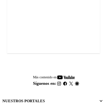
youtube-
Más contenido en
footer
instagram
facebook
twitter
google
Síguenos en:
NUESTROS PORTALES