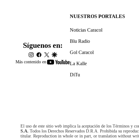
NUESTROS PORTALES
Noticias Caracol
Blu Radio
Síguenos en:
Gol Caracol
instagram
facebook
twitter
google
youtube-
Más contenido en
La Kalle
footer
DiTu
El uso de este sitio web implica la aceptación de los
Términos y co
S.A.
Todos los Derechos Reservados D.R.A. Prohibida su reproducció
titular. Reproduction in whole or in part, or translation without wri