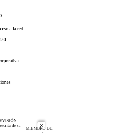
O
ceso a la red
idad
orporativa
ciones
EVISIÓN
escrita de su
close
MIEMBRO DE: