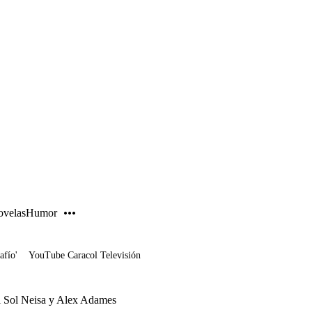
PUBLICIDAD
velas
Humor
afío'
YouTube Caracol Televisión
el Sol Neisa y Alex Adames