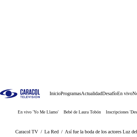
Inicio
Programas
Actualidad
Desafío
En vivo
No
En vivo 'Yo Me Llamo'
Bebé de Laura Tobón
Inscripciones 'Des
Juegos
Caracol TV
/
La Red
/
Así fue la boda de los actores Luz d