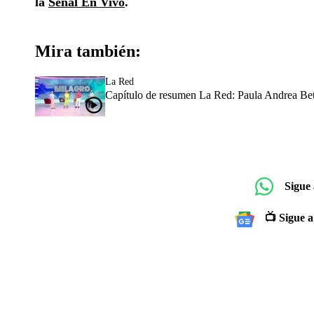
la
Señal En Vivo
.
Mira también:
La Red
Capítulo de resumen La Red: Paula Andrea Bet
Sigue
📺 Sigue a