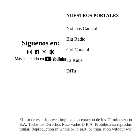
NUESTROS PORTALES
Noticias Caracol
Blu Radio
Síguenos en:
Gol Caracol
instagram
facebook
twitter
google
youtube-
Más contenido en
La Kalle
footer
DiTu
El uso de este sitio web implica la aceptación de los
Términos y co
S.A.
Todos los Derechos Reservados D.R.A. Prohibida su reproducció
titular. Reproduction in whole or in part, or translation without wri