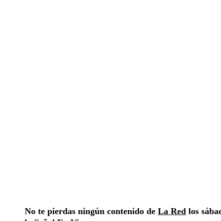
No te pierdas ningún contenido de
La Red
los sábad