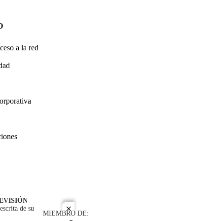
O
ceso a la red
idad
orporativa
ciones
EVISIÓN
escrita de su
close
MIEMBRO DE: