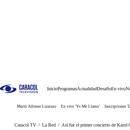
Inicio
Programas
Actualidad
Desafío
En vivo
No
Murió Alfonso Lizarazo
En vivo 'Yo Me Llamo'
Inscripciones '
Juegos
Caracol TV
/
La Red
/
Así fue el primer concierto de Karol 