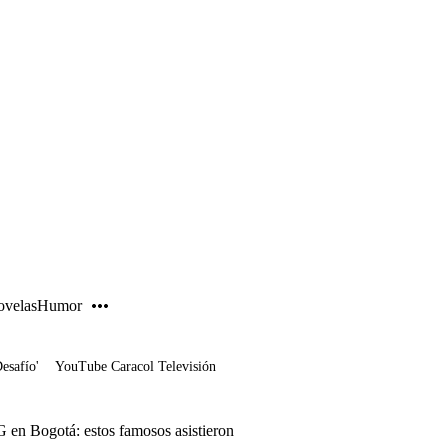
PUBLICIDAD
velas
Humor
Desafío'
YouTube Caracol Televisión
G en Bogotá: estos famosos asistieron