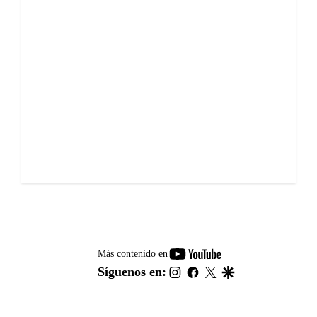
youtube-
Más contenido en
footer
instagram
facebook
twitter
google
Síguenos en: