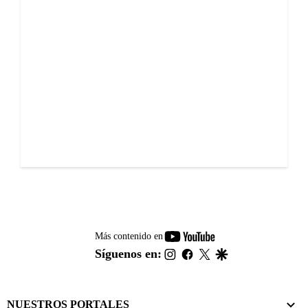
youtube-
Más contenido en
footer
instagram
facebook
twitter
google
Síguenos en:
NUESTROS PORTALES