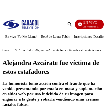
PUBLICIDAD
EN VIVO
Cuentos De Los Hermanos Grimm
Enviar
búsqueda
En vivo 'Yo Me Llamo'
Bebé de Laura Tobón
Inscripciones 'Desafío'
Caracol TV
/
La Red
/
Alejandra Azcárate fue víctima de estos estafadores
Alejandra Azcárate fue víctima de
estos estafadores
La humorista tomó acción contra el fraude que ha
venido presentando por estafa en masa y suplantación
en sitios web por uso indebido de su imagen para
engañar a la gente y robarla vendiendo unas cremas
faciales falsas.