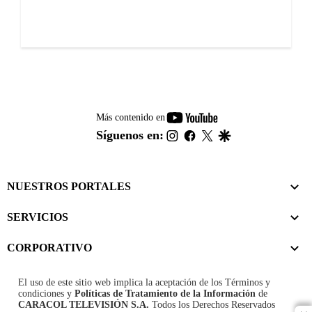
youtube-
Más contenido en
footer
instagram
facebook
twitter
google
Síguenos en:
NUESTROS PORTALES
SERVICIOS
CORPORATIVO
El uso de este sitio web implica la aceptación de los
Términos y
condiciones
y
Políticas de Tratamiento de la Información
de
CARACOL TELEVISIÓN S.A.
Todos los Derechos Reservados