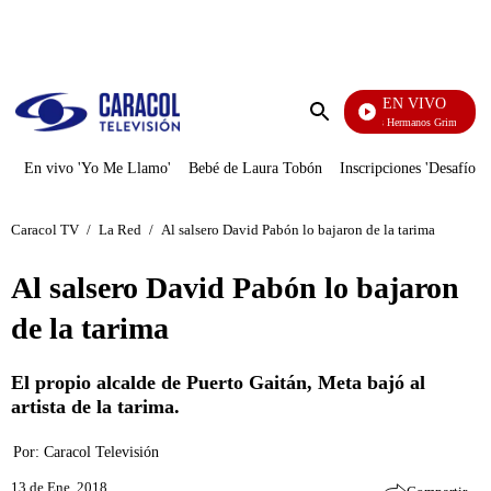
PUBLICIDAD
EN VIVO
Cuentos De Los Hermanos Grimm
Enviar
búsqueda
En vivo 'Yo Me Llamo'
Bebé de Laura Tobón
Inscripciones 'Desafío'
Caracol TV
/
La Red
/
Al salsero David Pabón lo bajaron de la tarima
Al salsero David Pabón lo bajaron
de la tarima
El propio alcalde de Puerto Gaitán, Meta bajó al
artista de la tarima.
Por:
Caracol Televisión
13 de Ene, 2018