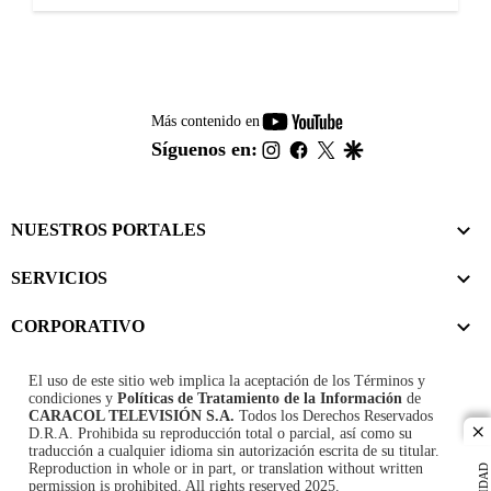
youtube-
Más contenido en
footer
instagram
facebook
twitter
google
Síguenos en:
NUESTROS PORTALES
SERVICIOS
CORPORATIVO
El uso de este sitio web implica la aceptación de los
Términos y
condiciones
y
Políticas de Tratamiento de la Información
de
CARACOL TELEVISIÓN S.A.
Todos los Derechos Reservados
D.R.A. Prohibida su reproducción total o parcial, así como su
cl
traducción a cualquier idioma sin autorización escrita de su titular.
Reproduction in whole or in part, or translation without written
permission is prohibited. All rights reserved 2025.