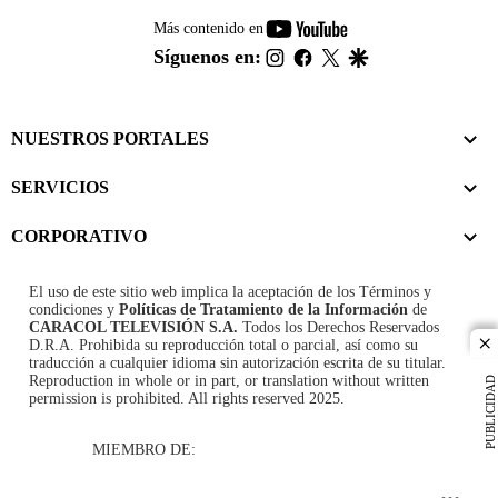
youtube-
Más contenido en
footer
instagram
facebook
twitter
google
Síguenos en:
NUESTROS PORTALES
SERVICIOS
CORPORATIVO
El uso de este sitio web implica la aceptación de los
Términos y
condiciones
y
Políticas de Tratamiento de la Información
de
CARACOL TELEVISIÓN S.A.
Todos los Derechos Reservados
D.R.A. Prohibida su reproducción total o parcial, así como su
cl
traducción a cualquier idioma sin autorización escrita de su titular.
Reproduction in whole or in part, or translation without written
PUBLICIDAD
permission is prohibited. All rights reserved 2025.
MIEMBRO DE: