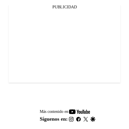
PUBLICIDAD
youtube-
Más contenido en
footer
instagram
facebook
twitter
google
Síguenos en: