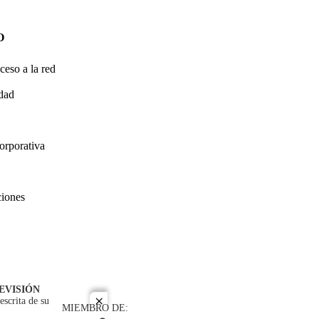
O
ceso a la red
idad
orporativa
ciones
EVISIÓN
escrita de su
close
MIEMBRO DE: