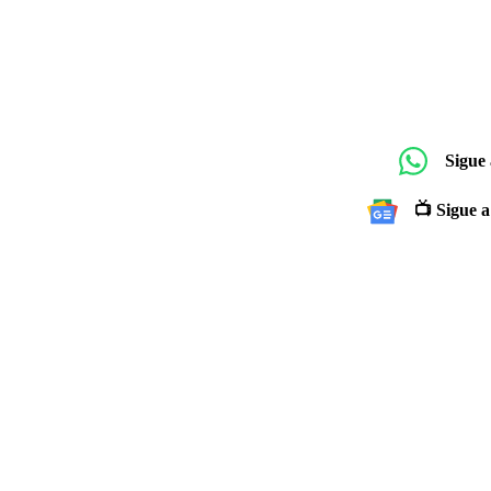
Sigue
📺 Sigue a