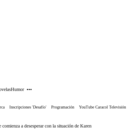
PUBLICIDAD
velas
Humor
rca
Inscripciones 'Desafío'
Programación
YouTube Caracol Televisión
se comienza a desesperar con la situación de Karen