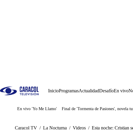
Inicio
Programas
Actualidad
Desafío
En vivo
No
En vivo 'Yo Me Llamo'
Final de 'Tormenta de Pasiones', novela tu
Juegos
Caracol TV
/
La Nocturna
/
Videos
/
Esta noche: Cristian 