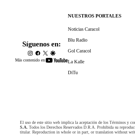
NUESTROS PORTALES
Noticias Caracol
Blu Radio
Síguenos en:
Gol Caracol
instagram
facebook
twitter
google
youtube-
Más contenido en
La Kalle
footer
DiTu
El uso de este sitio web implica la aceptación de los
Términos y co
S.A.
Todos los Derechos Reservados D.R.A. Prohibida su reproducció
titular. Reproduction in whole or in part, or translation without wri