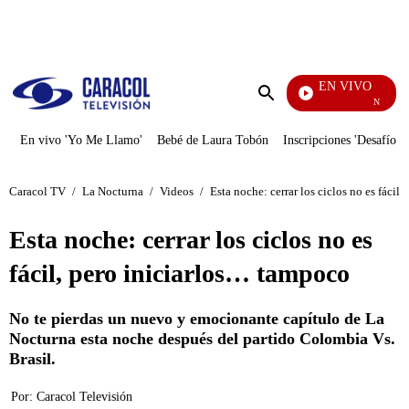
PUBLICIDAD
EN VIVO
Noticias C
Enviar
búsqueda
En vivo 'Yo Me Llamo'
Bebé de Laura Tobón
Inscripciones 'Desafío'
Caracol TV
/
La Nocturna
/
Videos
/
Esta noche: cerrar los ciclos no es fácil
Esta noche: cerrar los ciclos no es
fácil, pero iniciarlos… tampoco
No te pierdas un nuevo y emocionante capítulo de La
Nocturna esta noche después del partido Colombia Vs.
Brasil.
Por:
Caracol Televisión