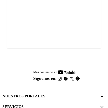
youtube-
Más contenido en
footer
instagram
facebook
twitter
google
Síguenos en:
NUESTROS PORTALES
SERVICIOS