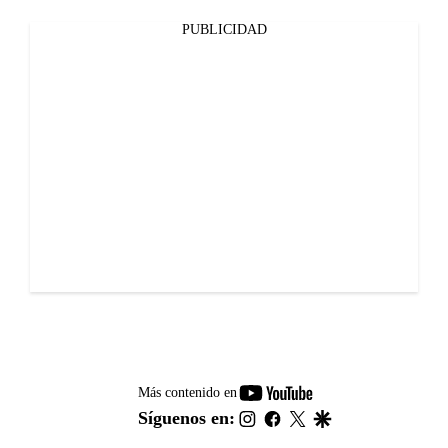
PUBLICIDAD
youtube-
Más contenido en
footer
instagram
facebook
twitter
google
Síguenos en: