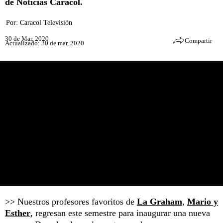
de Noticias Caracol.
Por:
Caracol Televisión
30 de Mar, 2020
Compartir
Actualizado: 30 de mar, 2020
>> Nuestros profesores favoritos de
La Graham
,
Mario y
Esther
, regresan este semestre para inaugurar una nueva