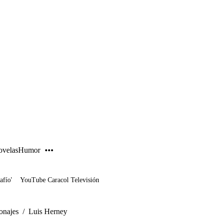
PUBLICIDAD
velas
Humor
afío'
YouTube Caracol Televisión
onajes
/
Luis Herney