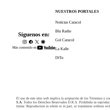
NUESTROS PORTALES
Noticias Caracol
Blu Radio
Síguenos en:
Gol Caracol
instagram
facebook
twitter
google
youtube-
Más contenido en
La Kalle
footer
DiTu
El uso de este sitio web implica la aceptación de los
Términos y co
S.A.
Todos los Derechos Reservados D.R.A. Prohibida su reproducció
titular. Reproduction in whole or in part, or translation without wri