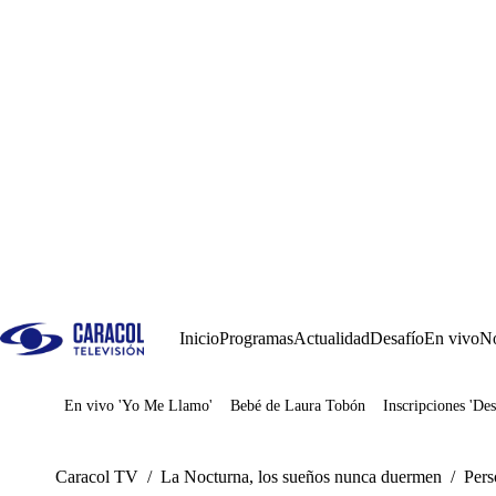
Inicio
Programas
Actualidad
Desafío
En vivo
No
En vivo 'Yo Me Llamo'
Bebé de Laura Tobón
Inscripciones 'Des
Juegos
Caracol TV
/
La Nocturna, los sueños nunca duermen
/
Pers