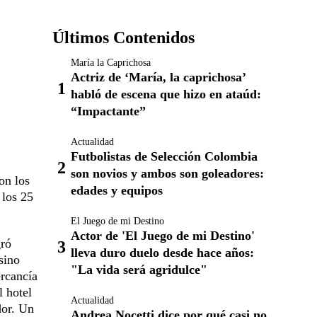
Últimos Contenidos
María la Caprichosa
Actriz de ‘María, la caprichosa’
habló de escena que hizo en ataúd:
“Impactante”
Actualidad
Futbolistas de Selección Colombia
son novios y ambos son goleadores:
on los
edades y equipos
 los 25
El Juego de mi Destino
Actor de 'El Juego de mi Destino'
gró
lleva duro duelo desde hace años:
sino
"La vida será agridulce"
ercancía
l hotel
Actualidad
dor. Un
Andrea Nocetti dice por qué casi no