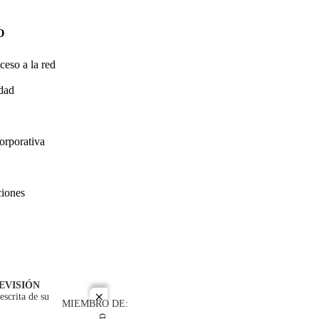
O
ceso a la red
idad
orporativa
ciones
EVISIÓN
escrita de su
close
MIEMBRO DE: