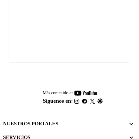
youtube-
Más contenido en
footer
instagram
facebook
twitter
google
Síguenos en:
NUESTROS PORTALES
SERVICIOS