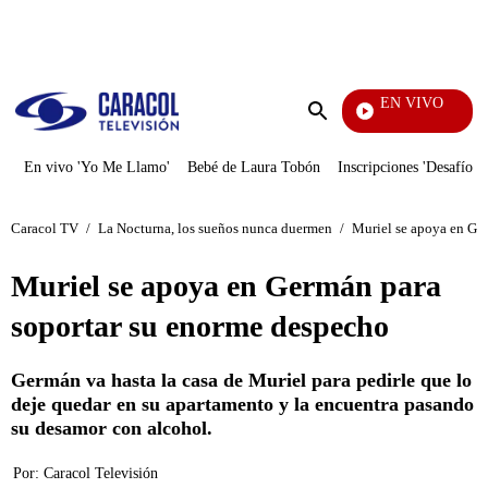
PUBLICIDAD
EN VIVO
Tamb
Enviar
búsqueda
En vivo 'Yo Me Llamo'
Bebé de Laura Tobón
Inscripciones 'Desafío'
Caracol TV
/
La Nocturna, los sueños nunca duermen
/
Muriel se apoya en Ge
Muriel se apoya en Germán para
soportar su enorme despecho
Germán va hasta la casa de Muriel para pedirle que lo
deje quedar en su apartamento y la encuentra pasando
su desamor con alcohol.
Por:
Caracol Televisión