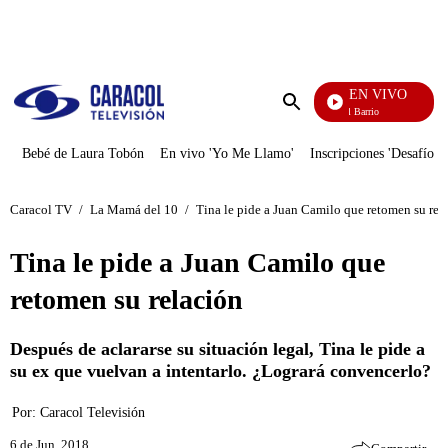
PUBLICIDAD
EN VIVO
María La Del Barrio
Enviar
búsqueda
Bebé de Laura Tobón
En vivo 'Yo Me Llamo'
Inscripciones 'Desafío'
Caracol TV
/
La Mamá del 10
/
Tina le pide a Juan Camilo que retomen su rel
Tina le pide a Juan Camilo que
retomen su relación
Después de aclararse su situación legal, Tina le pide a
su ex que vuelvan a intentarlo. ¿Logrará convencerlo?
Por:
Caracol Televisión
6 de Jun, 2018