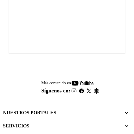
youtube-
Más contenido en
footer
instagram
facebook
twitter
google
Síguenos en:
NUESTROS PORTALES
SERVICIOS