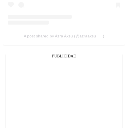
A post shared by Azra Aksu (@azraaksu___)
PUBLICIDAD