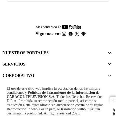
youtube-
Más contenido en
footer
instagram
facebook
twitter
google
Síguenos en:
NUESTROS PORTALES
SERVICIOS
CORPORATIVO
El uso de este sitio web implica la aceptación de los
Términos y
condiciones
y
Políticas de Tratamiento de la Información
de
CARACOL TELEVISIÓN S.A.
Todos los Derechos Reservados
D.R.A. Prohibida su reproducción total o parcial, así como su
cl
traducción a cualquier idioma sin autorización escrita de su titular.
Reproduction in whole or in part, or translation without written
permission is prohibited. All rights reserved 2025.