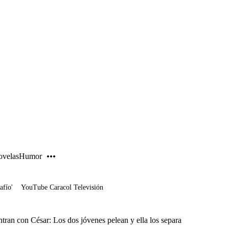
PUBLICIDAD
velas
Humor
afío'
YouTube Caracol Televisión
tran con César: Los dos jóvenes pelean y ella los separa