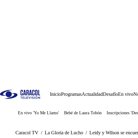
Inicio
Programas
Actualidad
Desafío
En vivo
No
En vivo 'Yo Me Llamo'
Bebé de Laura Tobón
Inscripciones 'Des
Juegos
Caracol TV
/
La Gloria de Lucho
/
Leidy y Wilson se encuen