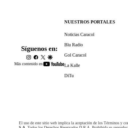
NUESTROS PORTALES
Noticias Caracol
Blu Radio
Síguenos en:
Gol Caracol
instagram
facebook
twitter
google
youtube-
Más contenido en
La Kalle
footer
DiTu
El uso de este sitio web implica la aceptación de los
Términos y co
S.A.
Todos los Derechos Reservados D.R.A. Prohibida su reproducció