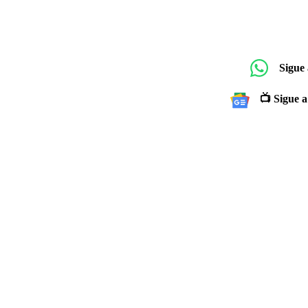
Sigue
📺 Sigue a