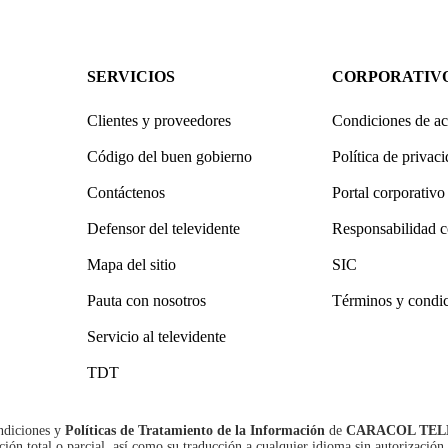
SERVICIOS
CORPORATIV
Clientes y proveedores
Condiciones de ac
Código del buen gobierno
Política de privac
Contáctenos
Portal corporativo
Defensor del televidente
Responsabilidad c
Mapa del sitio
SIC
Pauta con nosotros
Términos y condi
Servicio al televidente
TDT
ndiciones
y
Políticas de Tratamiento de la Información
de
CARACOL TEL
n total o parcial, así como su traducción a cualquier idioma sin autorización 