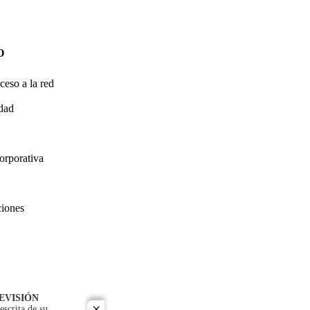
O
ceso a la red
idad
orporativa
ciones
EVISIÓN
escrita de su