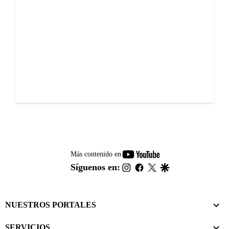
youtube-
Más contenido en
footer
instagram
facebook
twitter
google
Síguenos en:
NUESTROS PORTALES
SERVICIOS