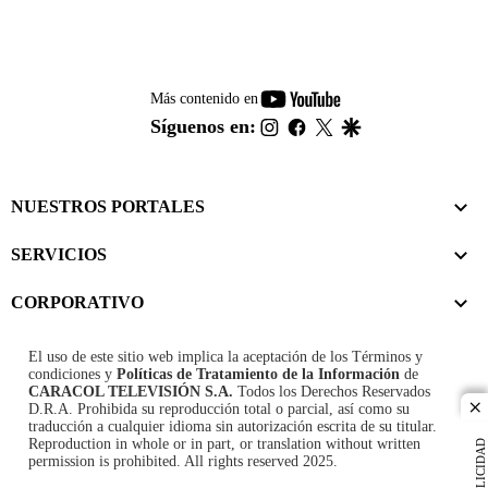
youtube-
Más contenido en
footer
instagram
facebook
twitter
google
Síguenos en:
NUESTROS PORTALES
SERVICIOS
CORPORATIVO
El uso de este sitio web implica la aceptación de los
Términos y
condiciones
y
Políticas de Tratamiento de la Información
de
CARACOL TELEVISIÓN S.A.
Todos los Derechos Reservados
D.R.A. Prohibida su reproducción total o parcial, así como su
cl
traducción a cualquier idioma sin autorización escrita de su titular.
Reproduction in whole or in part, or translation without written
PUBLICIDAD
permission is prohibited. All rights reserved 2025.