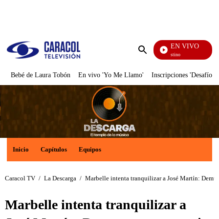
PUBLICIDAD
EN VIVO
El Jue
Enviar
búsqueda
Bebé de Laura Tobón
En vivo 'Yo Me Llamo'
Inscripciones 'Desafío'
Inicio
Capítulos
Equipos
Caracol TV
/
La Descarga
/
Marbelle intenta tranquilizar a José Martín: Demue
Marbelle intenta tranquilizar a