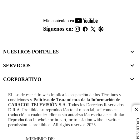
youtube-
Más contenido en
footer
instagram
facebook
twitter
google
Síguenos en:
NUESTROS PORTALES
SERVICIOS
CORPORATIVO
El uso de este sitio web implica la aceptación de los
Términos y
condiciones
y
Políticas de Tratamiento de la Información
de
CARACOL TELEVISIÓN S.A.
Todos los Derechos Reservados
D.R.A. Prohibida su reproducción total o parcial, así como su
cl
traducción a cualquier idioma sin autorización escrita de su titular.
Reproduction in whole or in part, or translation without written
PUBLICIDAD
permission is prohibited. All rights reserved 2025.
MIEMBRO DE: