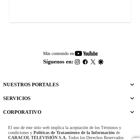
youtube-
Más contenido en
footer
instagram
facebook
twitter
google
Síguenos en:
NUESTROS PORTALES
SERVICIOS
CORPORATIVO
El uso de este sitio web implica la aceptación de los
Términos y
condiciones
y
Políticas de Tratamiento de la Información
de
CARACOL TELEVISIÓN S.A.
Todos los Derechos Reservados