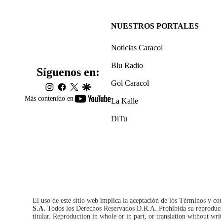
NUESTROS PORTALES
Noticias Caracol
Blu Radio
Síguenos en:
Gol Caracol
instagram
facebook
twitter
google
youtube-
Más contenido en
La Kalle
footer
DiTu
El uso de este sitio web implica la aceptación de los
Términos y co
S.A.
Todos los Derechos Reservados D.R.A. Prohibida su reproducció
titular. Reproduction in whole or in part, or translation without wri