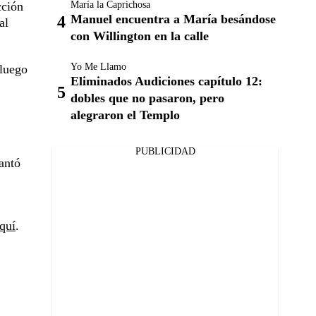
María la Caprichosa
cción
Manuel encuentra a María besándose
al
con Willington en la calle
Yo Me Llamo
 luego
Eliminados Audiciones capítulo 12:
dobles que no pasaron, pero
alegraron el Templo
PUBLICIDAD
antó
quí
.