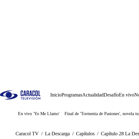
Inicio
Programas
Actualidad
Desafío
En vivo
No
En vivo 'Yo Me Llamo'
Final de 'Tormenta de Pasiones', novela tu
Juegos
Caracol TV
/
La Descarga
/
Capítulos
/
Capítulo 28 La Des