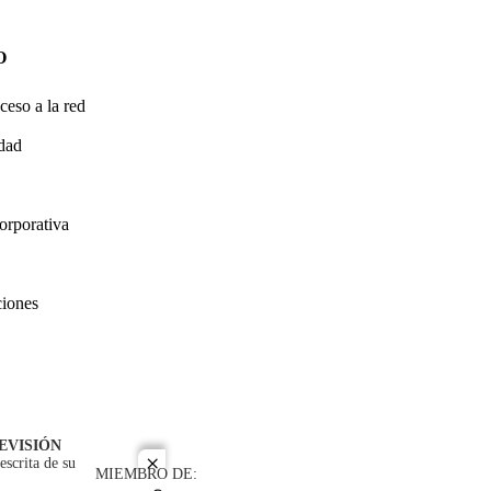
O
ceso a la red
idad
orporativa
ciones
EVISIÓN
escrita de su
close
MIEMBRO DE: