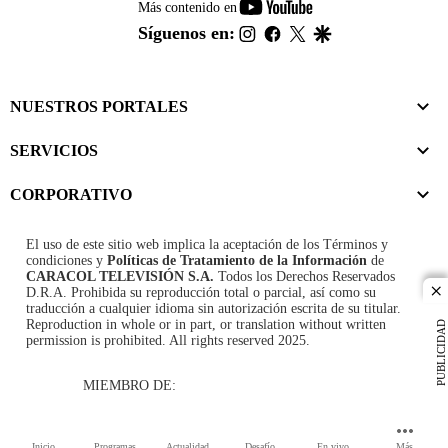
youtube-
Más contenido en
footer
instagram
facebook
twitter
google
Síguenos en:
NUESTROS PORTALES
SERVICIOS
CORPORATIVO
El uso de este sitio web implica la aceptación de los
Términos y
condiciones
y
Políticas de Tratamiento de la Información
de
CARACOL TELEVISIÓN S.A.
Todos los Derechos Reservados
D.R.A. Prohibida su reproducción total o parcial, así como su
cl
traducción a cualquier idioma sin autorización escrita de su titular.
Reproduction in whole or in part, or translation without written
PUBLICIDAD
permission is prohibited. All rights reserved 2025.
MIEMBRO DE:
Inicio
Programas
Actualidad
Desafío
En vivo
Más