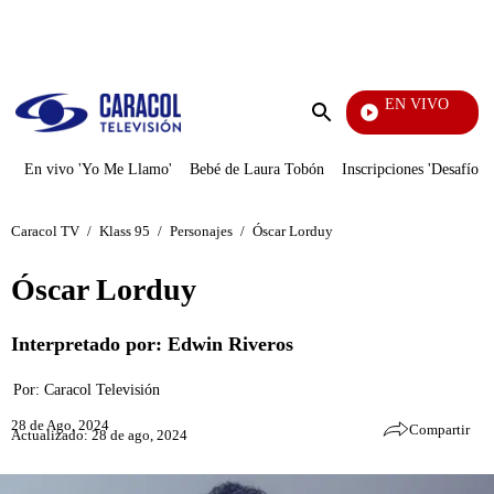
PUBLICIDAD
EN VIVO
Televentas
Enviar
búsqueda
En vivo 'Yo Me Llamo'
Bebé de Laura Tobón
Inscripciones 'Desafío'
Caracol TV
/
Klass 95
/
Personajes
/
Óscar Lorduy​
Óscar Lorduy​
Interpretado por: Edwin Riveros​
Por:
Caracol Televisión
28 de Ago, 2024
Compartir
Actualizado: 28 de ago, 2024