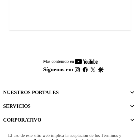
youtube-
Más contenido en
footer
instagram
facebook
twitter
google
Síguenos en:
NUESTROS PORTALES
SERVICIOS
CORPORATIVO
El uso de este sitio web implica la aceptación de los
Términos y