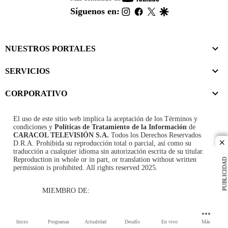
footer
instagram
facebook
twitter
google
Síguenos en:
NUESTROS PORTALES
SERVICIOS
CORPORATIVO
El uso de este sitio web implica la aceptación de los
Términos y
condiciones
y
Políticas de Tratamiento de la Información
de
CARACOL TELEVISIÓN S.A.
Todos los Derechos Reservados
D.R.A. Prohibida su reproducción total o parcial, así como su
cl
traducción a cualquier idioma sin autorización escrita de su titular.
Reproduction in whole or in part, or translation without written
PUBLICIDAD
permission is prohibited. All rights reserved 2025.
MIEMBRO DE:
Inicio
Programas
Actualidad
Desafío
En vivo
Más