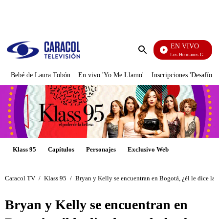
PUBLICIDAD
EN VIVO
Cuentos De Los Hermanos Grimm
Enviar
búsqueda
Bebé de Laura Tobón
En vivo 'Yo Me Llamo'
Inscripciones 'Desafío'
Klass 95
Capítulos
Personajes
Exclusivo Web
Caracol TV
/
Klass 95
/
Bryan y Kelly se encuentran en Bogotá, ¿él le dice la 
Bryan y Kelly se encuentran en