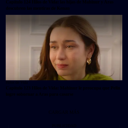
Capítulo 124 Hilos de Vida: las hijas de Mahinur y Aras
descubren las mentiras de Kenan
Hilos de Vida
Capítulo 123 Hilos de Vida: Mahinur le preocupa que Pelin
logre sobornar a Aras para casarse
CARGAR MÁS
PUBLICIDAD