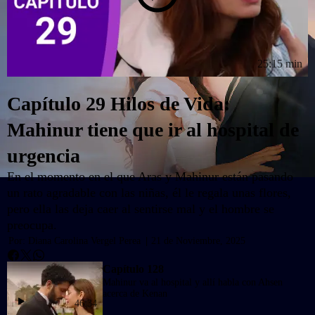
25:15 min
Capítulo 29 Hilos de Vida:
Mahinur tiene que ir al hospital de
urgencia
En el momento en el que Aras y Mahinur están pasando
un rato agradable con las niñas, él le regala unas flores,
pero ella las deja caer al sentirse mal y el hombre se
preocupa.
Por:
Diana Carolina Vergel Perea
|
21 de Noviembre, 2025
Whatsapp
Facebook
Twitter
Capítulo 128
Mahinur va al hospital y allí habla con Ahsen
acerca de Kenan
46:34