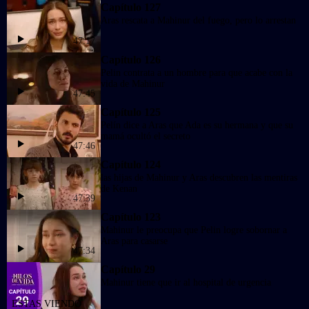
Capítulo 127
Aras rescata a Mahinur del fuego, pero lo arrestan
47:17
Capítulo 126
Pelin contrata a un hombre para que acabe con la
vida de Mahinur
47:45
Capítulo 125
Pelín dice a Aras que Ada es su hermana y que su
mamá ocultó el secreto
47:46
Capítulo 124
las hijas de Mahinur y Aras descubren las mentiras
de Kenan
47:39
Capítulo 123
Mahinur le preocupa que Pelin logre sobornar a
Aras para casarse
47:34
Capítulo 29
Mahinur tiene que ir al hospital de urgencia