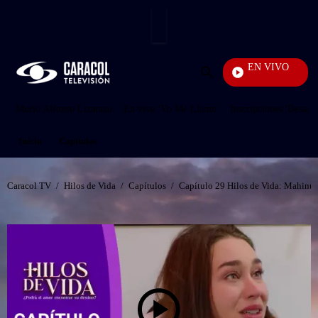
PUBLICIDAD
EN VIVO
Diario
Enviar
búsqueda
Murió Alfonso Lizarazo
En vivo 'Yo Me Llamo'
Inscripciones 'Desafío
Inicio
Capítulos
Caracol TV
/
Hilos de Vida
/
Capítulos
/
Capítulo 29 Hilos de Vida: Mahinur t