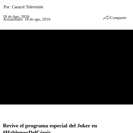
Por:
Caracol Televisión
18 de Ago, 2016
Compartir
Actualizado: 18 de ago, 2016
Revive el programa especial del Joker en
#HablemosDelCómic