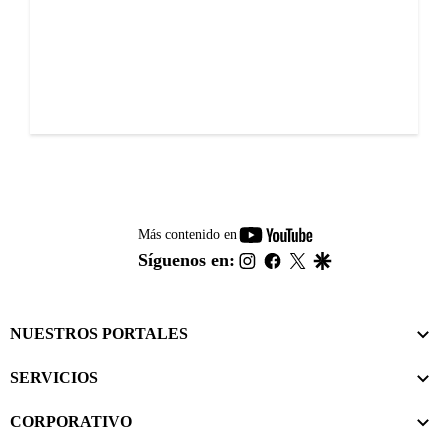
youtube-
Más contenido en
footer
instagram
facebook
twitter
google
Síguenos en:
NUESTROS PORTALES
SERVICIOS
CORPORATIVO