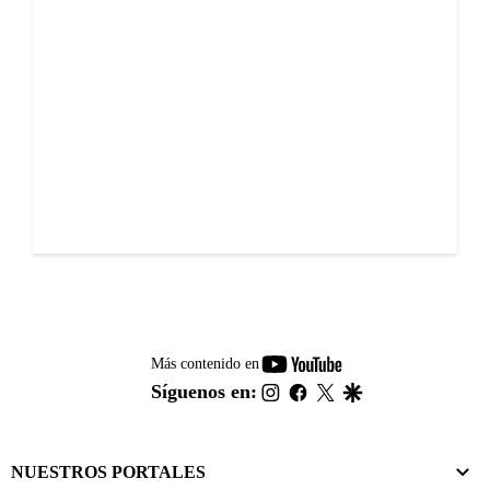
youtube-
Más contenido en
footer
instagram
facebook
twitter
google
Síguenos en:
NUESTROS PORTALES