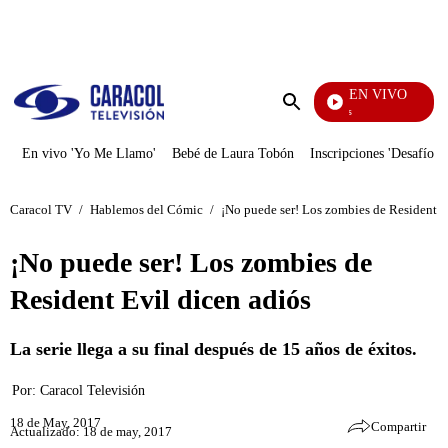
PUBLICIDAD
EN VIVO
También Caerás
Enviar
búsqueda
En vivo 'Yo Me Llamo'
Bebé de Laura Tobón
Inscripciones 'Desafío'
Caracol TV
/
Hablemos del Cómic
/
¡No puede ser! Los zombies de Resident E
¡No puede ser! Los zombies de
Resident Evil dicen adiós
La serie llega a su final después de 15 años de éxitos.
Por:
Caracol Televisión
18 de May, 2017
Compartir
Actualizado: 18 de may, 2017