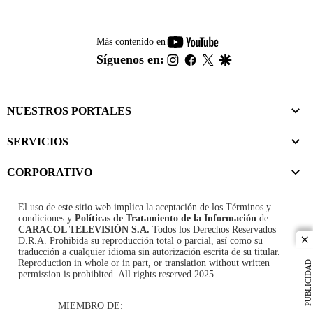
youtube-
Más contenido en
footer
instagram
facebook
twitter
google
Síguenos en:
NUESTROS PORTALES
SERVICIOS
CORPORATIVO
El uso de este sitio web implica la aceptación de los
Términos y
condiciones
y
Políticas de Tratamiento de la Información
de
CARACOL TELEVISIÓN S.A.
Todos los Derechos Reservados
D.R.A. Prohibida su reproducción total o parcial, así como su
cl
traducción a cualquier idioma sin autorización escrita de su titular.
Reproduction in whole or in part, or translation without written
PUBLICIDAD
permission is prohibited. All rights reserved 2025.
MIEMBRO DE: