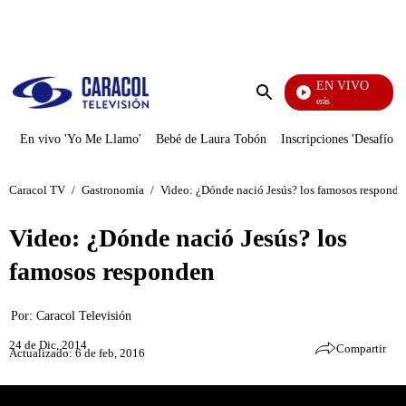
PUBLICIDAD
EN VIVO
También Caerás
Enviar
búsqueda
En vivo 'Yo Me Llamo'
Bebé de Laura Tobón
Inscripciones 'Desafío'
Caracol TV
/
Gastronomía
/
Video: ¿Dónde nació Jesús? los famosos responde
Video: ¿Dónde nació Jesús? los
famosos responden
Por:
Caracol Televisión
24 de Dic, 2014
Compartir
Actualizado: 6 de feb, 2016