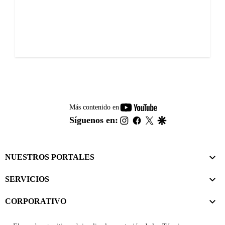
youtube-
Más contenido en
footer
instagram
facebook
twitter
google
Síguenos en:
NUESTROS PORTALES
SERVICIOS
CORPORATIVO