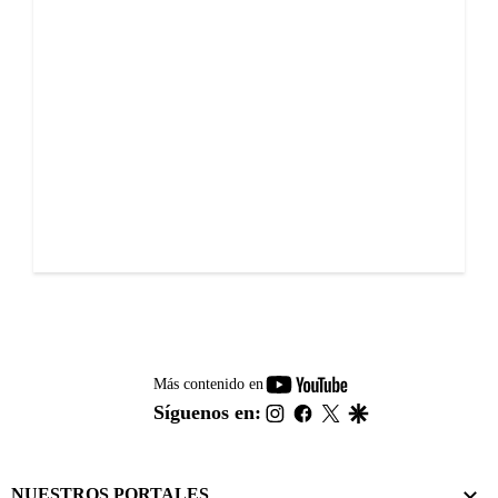
youtube-
Más contenido en
footer
instagram
facebook
twitter
google
Síguenos en:
NUESTROS PORTALES