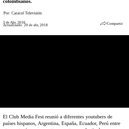
colombianos.
Por:
Caracol Televisión
3 de Abr, 2016
Compartir
Actualizado: 20 de abr, 2018
El Club Media Fest reunió a diferentes youtubers de
países hispanos, Argentina, España, Ecuador, Perú entre