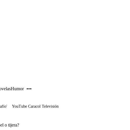
PUBLICIDAD
velas
Humor
afío'
YouTube Caracol Televisión
el o tijera?