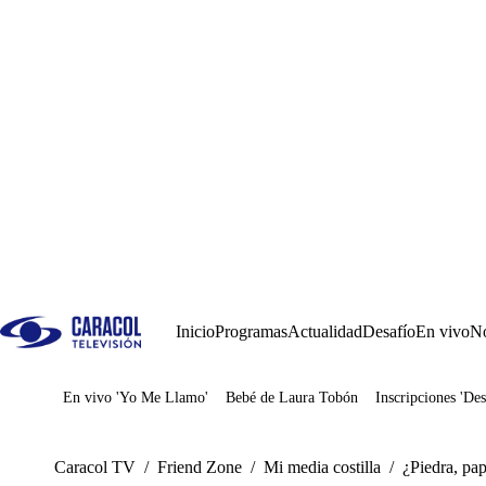
Inicio
Programas
Actualidad
Desafío
En vivo
No
En vivo 'Yo Me Llamo'
Bebé de Laura Tobón
Inscripciones 'Des
Juegos
Caracol TV
/
Friend Zone
/
Mi media costilla
/
¿Piedra, pap