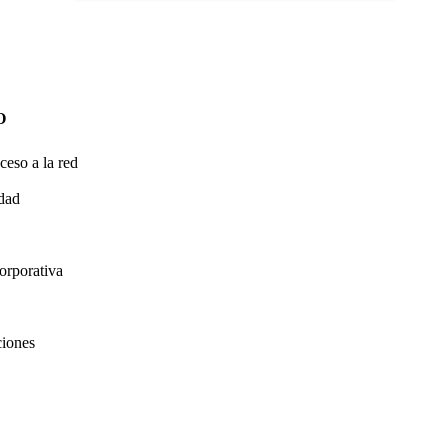
O
ceso a la red
idad
orporativa
ciones