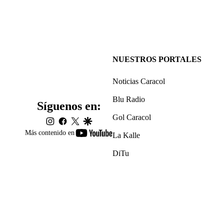
NUESTROS PORTALES
Noticias Caracol
Blu Radio
Síguenos en:
Gol Caracol
instagram
facebook
twitter
google
youtube-
Más contenido en
La Kalle
footer
DiTu