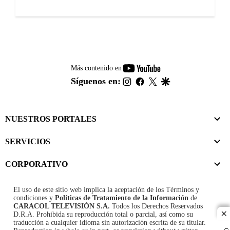
youtube-
Más contenido en
footer
instagram
facebook
twitter
google
Síguenos en:
NUESTROS PORTALES
SERVICIOS
CORPORATIVO
El uso de este sitio web implica la aceptación de los
Términos y
condiciones
y
Políticas de Tratamiento de la Información
de
CARACOL TELEVISIÓN S.A.
Todos los Derechos Reservados
D.R.A. Prohibida su reproducción total o parcial, así como su
cl
traducción a cualquier idioma sin autorización escrita de su titular.