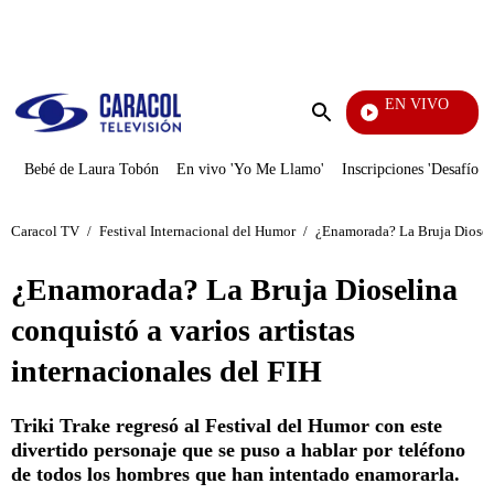
PUBLICIDAD
EN VIVO
Diario D
Enviar
búsqueda
Bebé de Laura Tobón
En vivo 'Yo Me Llamo'
Inscripciones 'Desafío'
Caracol TV
/
Festival Internacional del Humor
/
¿Enamorada? La Bruja Dioselin
¿Enamorada? La Bruja Dioselina
conquistó a varios artistas
internacionales del FIH
Triki Trake regresó al Festival del Humor con este
divertido personaje que se puso a hablar por teléfono
de todos los hombres que han intentado enamorarla.