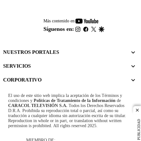
youtube-
Más contenido en
footer
instagram
facebook
twitter
google
Síguenos en:
NUESTROS PORTALES
SERVICIOS
CORPORATIVO
El uso de este sitio web implica la aceptación de los
Términos y
condiciones
y
Políticas de Tratamiento de la Información
de
CARACOL TELEVISIÓN S.A.
Todos los Derechos Reservados
D.R.A. Prohibida su reproducción total o parcial, así como su
cl
traducción a cualquier idioma sin autorización escrita de su titular.
Reproduction in whole or in part, or translation without written
PUBLICIDAD
permission is prohibited. All rights reserved 2025.
MIEMBRO DE: