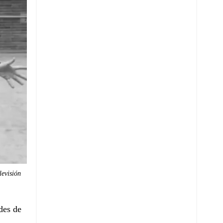
levisión
des de