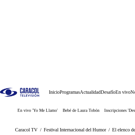
Inicio
Programas
Actualidad
Desafío
En vivo
No
En vivo 'Yo Me Llamo'
Bebé de Laura Tobón
Inscripciones 'Des
Juegos
Caracol TV
/
Festival Internacional del Humor
/
​​El elenco 