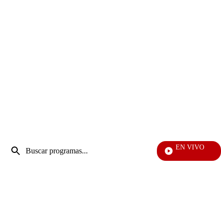
Entrada
EN VIVO
de
Doble Vía
Enviar
búsqueda
búsqueda