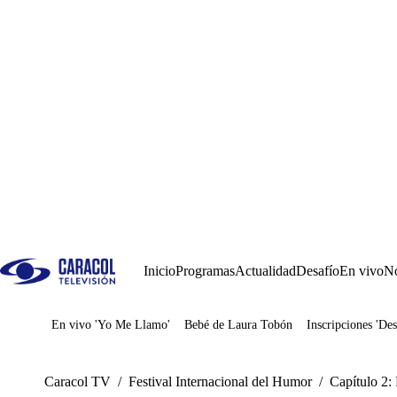
Inicio
Programas
Actualidad
Desafío
En vivo
No
En vivo 'Yo Me Llamo'
Bebé de Laura Tobón
Inscripciones 'Des
Juegos
Caracol TV
/
Festival Internacional del Humor
/
Capítulo 2: 