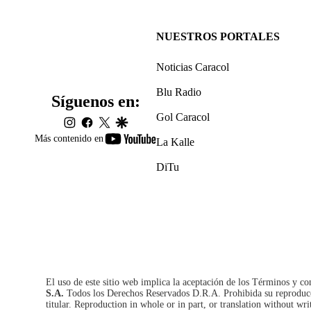
NUESTROS PORTALES
Noticias Caracol
Blu Radio
Síguenos en:
Gol Caracol
instagram
facebook
twitter
google
youtube-
Más contenido en
La Kalle
footer
DiTu
El uso de este sitio web implica la aceptación de los
Términos y co
S.A.
Todos los Derechos Reservados D.R.A. Prohibida su reproducció
titular. Reproduction in whole or in part, or translation without wri