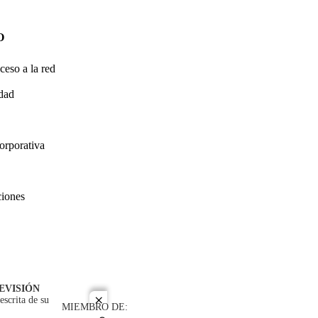
O
ceso a la red
idad
orporativa
ciones
EVISIÓN
escrita de su
close
MIEMBRO DE: