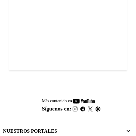
youtube-
Más contenido en
footer
instagram
facebook
twitter
google
Síguenos en:
NUESTROS PORTALES