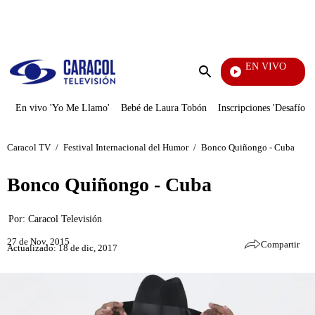
PUBLICIDAD
EN VIVO
Rafael Orozco
Enviar
búsqueda
En vivo 'Yo Me Llamo'
Bebé de Laura Tobón
Inscripciones 'Desafío'
Caracol TV
/
Festival Internacional del Humor
/
Bonco Quiñongo - Cuba
Bonco Quiñongo - Cuba
Por:
Caracol Televisión
27 de Nov, 2015
Compartir
Actualizado: 18 de dic, 2017