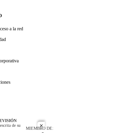
O
ceso a la red
idad
orporativa
ciones
EVISIÓN
escrita de su
close
MIEMBRO DE: