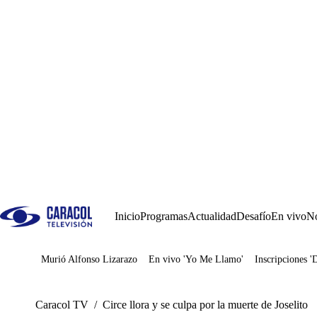
Inicio
Programas
Actualidad
Desafío
En vivo
No
Murió Alfonso Lizarazo
En vivo 'Yo Me Llamo'
Inscripciones '
Juegos
Caracol TV
/
Circe llora y se culpa por la muerte de Joselito