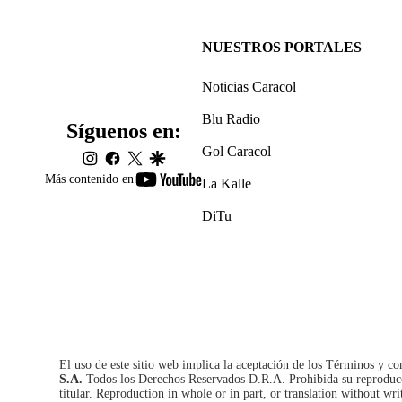
NUESTROS PORTALES
Noticias Caracol
Blu Radio
Síguenos en:
Gol Caracol
instagram
facebook
twitter
google
youtube-
Más contenido en
La Kalle
footer
DiTu
El uso de este sitio web implica la aceptación de los
Términos y co
S.A.
Todos los Derechos Reservados D.R.A. Prohibida su reproducció
titular. Reproduction in whole or in part, or translation without wri