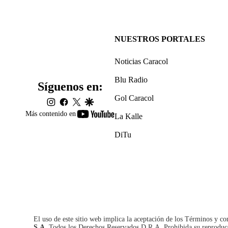
NUESTROS PORTALES
Noticias Caracol
Blu Radio
Síguenos en:
Gol Caracol
instagram
facebook
twitter
google
youtube-
Más contenido en
La Kalle
footer
DiTu
El uso de este sitio web implica la aceptación de los
Términos y co
S.A.
Todos los Derechos Reservados D.R.A. Prohibida su reproducció