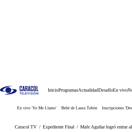
Inicio
Programas
Actualidad
Desafío
En vivo
No
En vivo 'Yo Me Llamo'
Bebé de Laura Tobón
Inscripciones 'Des
Juegos
Caracol TV
/
Expediente Final
/
Mafe Aguilar logró entrar a