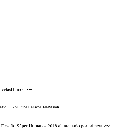
PUBLICIDAD
velas
Humor
afío'
YouTube Caracol Televisión
l Desafío Súper Humanos 2018 al intentarlo por primera vez