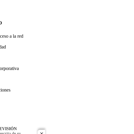
O
ceso a la red
idad
orporativa
ciones
EVISIÓN
escrita de su