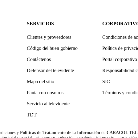
SERVICIOS
CORPORATIV
Clientes y proveedores
Condiciones de ac
Código del buen gobierno
Política de privac
Contáctenos
Portal corporativo
Defensor del televidente
Responsabilidad c
Mapa del sitio
SIC
Pauta con nosotros
Términos y condi
Servicio al televidente
TDT
ndiciones
y
Políticas de Tratamiento de la Información
de
CARACOL TEL
n total o parcial, así como su traducción a cualquier idioma sin autorización 