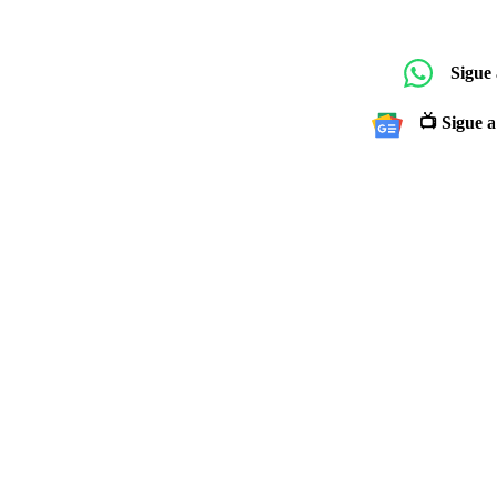
Sigue
📺 Sigue a