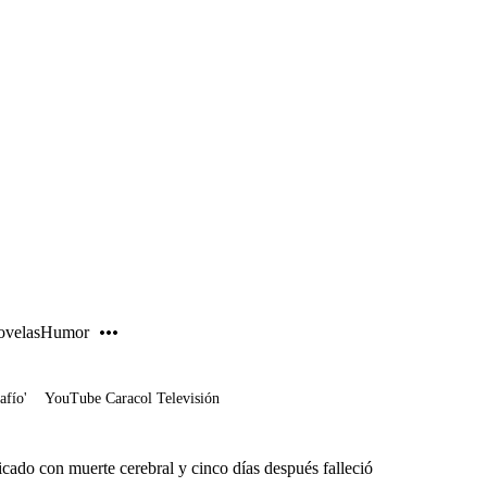
PUBLICIDAD
velas
Humor
afío'
YouTube Caracol Televisión
cado con muerte cerebral y cinco días después falleció