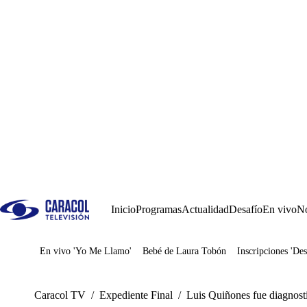
Inicio
Programas
Actualidad
Desafío
En vivo
No
En vivo 'Yo Me Llamo'
Bebé de Laura Tobón
Inscripciones 'Des
Juegos
Caracol TV
/
Expediente Final
/
Luis Quiñones fue diagnosti