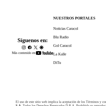
NUESTROS PORTALES
Noticias Caracol
Blu Radio
Síguenos en:
Gol Caracol
instagram
facebook
twitter
google
youtube-
Más contenido en
La Kalle
footer
DiTu
El uso de este sitio web implica la aceptación de los
Términos y co
S.A.
Todos los Derechos Reservados D.R.A. Prohibida su reproducció