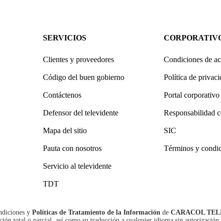
SERVICIOS
CORPORATIV
Clientes y proveedores
Condiciones de ac
Código del buen gobierno
Política de privac
Contáctenos
Portal corporativo
Defensor del televidente
Responsabilidad c
Mapa del sitio
SIC
Pauta con nosotros
Términos y condi
Servicio al televidente
TDT
ndiciones
y
Políticas de Tratamiento de la Información
de
CARACOL TEL
n total o parcial, así como su traducción a cualquier idioma sin autorización 