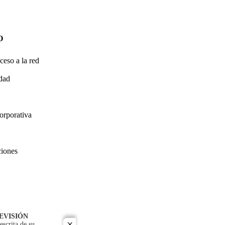
O
ceso a la red
idad
orporativa
ciones
EVISIÓN
escrita de su