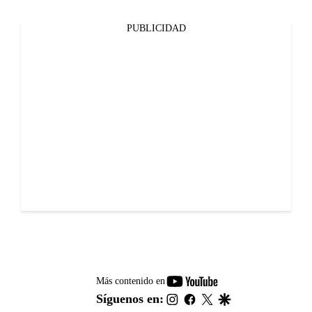
PUBLICIDAD
youtube-
Más contenido en
footer
instagram
facebook
twitter
google
Síguenos en: