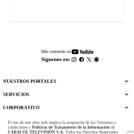
youtube-
Más contenido en
footer
instagram
facebook
twitter
google
Síguenos en:
NUESTROS PORTALES
SERVICIOS
CORPORATIVO
El uso de este sitio web implica la aceptación de los
Términos y
condiciones
y
Políticas de Tratamiento de la Información
de
CARACOL TELEVISIÓN S.A.
Todos los Derechos Reservados