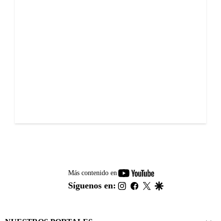
youtube-
Más contenido en
footer
instagram
facebook
twitter
google
Síguenos en: