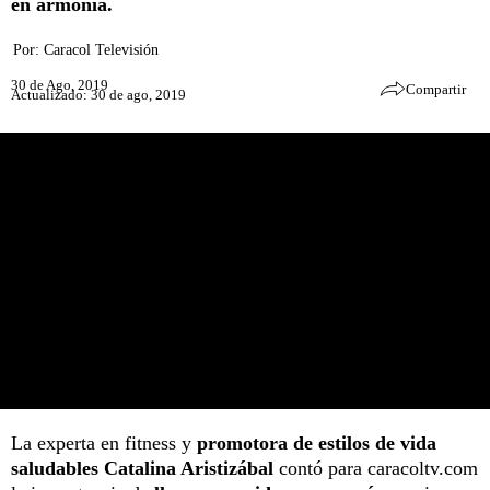
en armonía.
Por:
Caracol Televisión
30 de Ago, 2019
Compartir
Actualizado: 30 de ago, 2019
La experta en fitness y
promotora de estilos de vida
saludables Catalina Aristizábal
contó para caracoltv.com